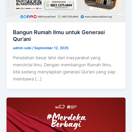
Bangun Rumah Ilmu untuk Generasi
Qur’ani
admin sebi
/
September 12, 2025
Peradaban besar lahir dari masyarakat yang
mencintai ilmu. Dengan membangun Rumah Ilmu,
kita sedang menyiapkan generasi Qur’ani yang siap
membawa […]