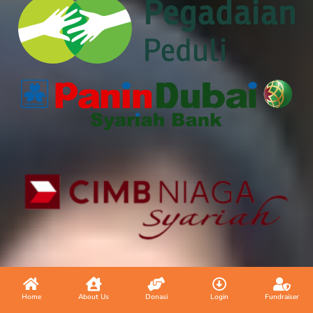
Home
About Us
Donasi
Login
Fundraiser