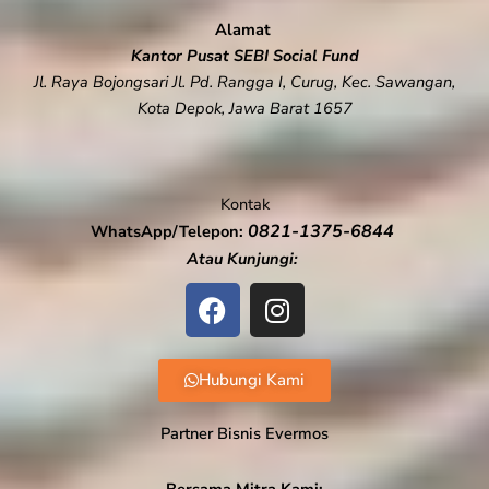
Alamat
Kantor Pusat SEBI Social Fund
Jl. Raya Bojongsari Jl. Pd. Rangga I, Curug, Kec. Sawangan,
Kota Depok, Jawa Barat 1657
Kontak
0821-1375-6844
WhatsApp/Telepon:
Atau Kunjungi:
F
I
a
n
c
s
e
t
Hubungi Kami
b
a
o
g
Partner Bisnis Evermos
o
r
k
a