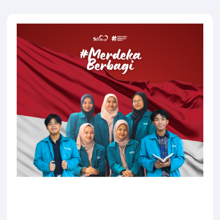
InginBaik
Merdeka
Berbagi: Bantu Mimpi Anak
Negeri