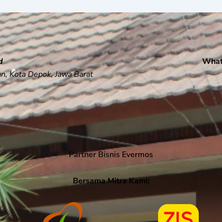
d
What
gan, Kota Depok, Jawa Barat
Partner Bisnis Evermos
Bersama Mitra Kami: