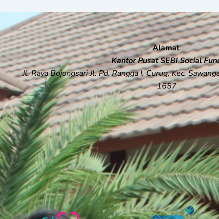
Alamat
Kantor Pusat SEBI Social Fun
Jl. Raya Bojongsari Jl. Pd. Rangga I, Curug, Kec. Sawan
1657