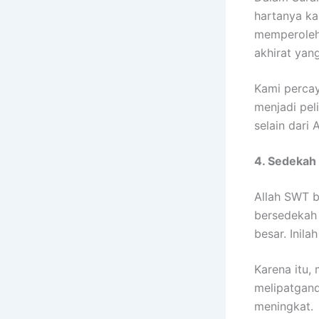
hartanya ka
memperoleh 
akhirat yang
Kami percay
menjadi pel
selain dari 
4. Sedekah
Allah SWT b
bersedekah
besar. Inilah
Karena itu,
melipatgand
meningkat.