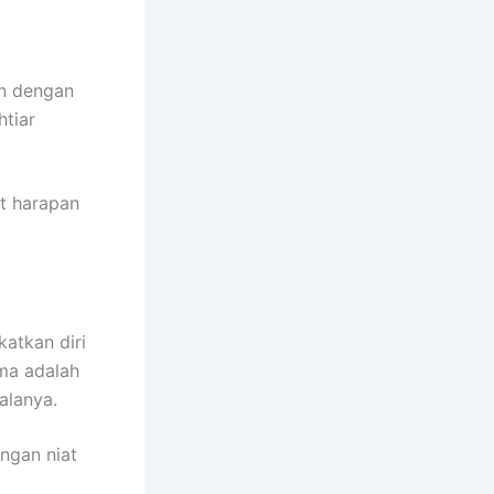
an dengan
htiar
t harapan
atkan diri
ma adalah
alanya.
ngan niat