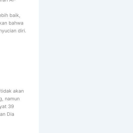
bih baik,
skan bahwa
yucian diri.
tidak akan
ng, namun
yat 39
dan Dia