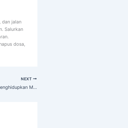
 dan jalan
. Salurkan
ran.
hapus dosa,
NEXT
Sholat Tarawih: Menghidupkan Malam, Menguatkan Kepedulian