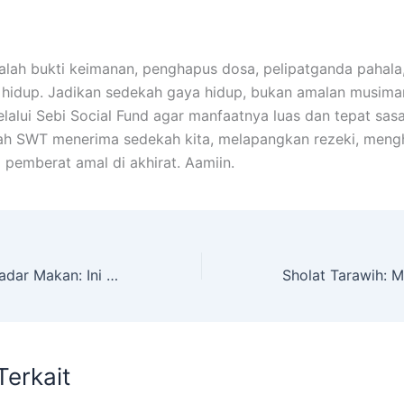
lah bukti keimanan, penghapus dosa, pelipatganda pahala,
hidup. Jadikan sedekah gaya hidup, bukan amalan musiman
lalui Sebi Social Fund agar manfaatnya luas dan tepat sasa
ah SWT menerima sedekah kita, melapangkan rezeki, meng
 pemberat amal di akhirat. Aamiin.
Sahur Bukan Sekadar Makan: Ini Tuntunan Nabi yang Perlu Dihidupkan
Terkait