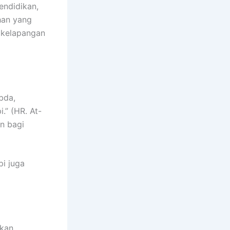
endidikan,
han yang
n kelapangan
bda,
” (HR. At-
an bagi
i juga
hkan