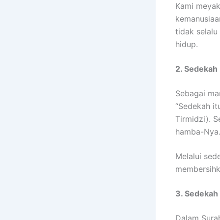
Kami meyaki
kemanusiaa
tidak selal
hidup.
2. Sedekah
Sebagai man
“Sedekah it
Tirmidzi). 
hamba-Nya
Melalui sed
membersihka
3. Sedekah
Dalam Surah