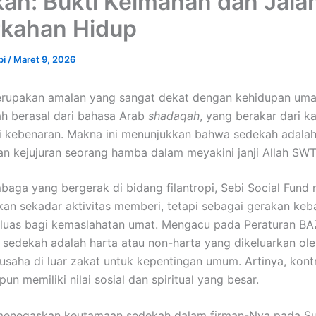
ah: Bukti Keimanan dan Jala
kahan Hidup
bi
/
Maret 9, 2026
rupakan amalan yang sangat dekat dengan kehidupan umat
h berasal dari bahasa Arab
shadaqah
, yang berakar dari k
i kebenaran. Makna ini menunjukkan bahwa sedekah adalah
n kejujuran seorang hamba dalam meyakini janji Allah SWT
baga yang bergerak di bidang filantropi, Sebi Social Fun
an sekadar aktivitas memberi, tetapi sebagai gerakan keb
luas bagi kemaslahatan umat. Mengacu pada Peraturan B
 sedekah adalah harta atau non-harta yang dikeluarkan ol
usaha di luar zakat untuk kepentingan umum. Artinya, kontr
pun memiliki nilai sosial dan spiritual yang besar.
menegaskan keutamaan sedekah dalam firman-Nya pada Su