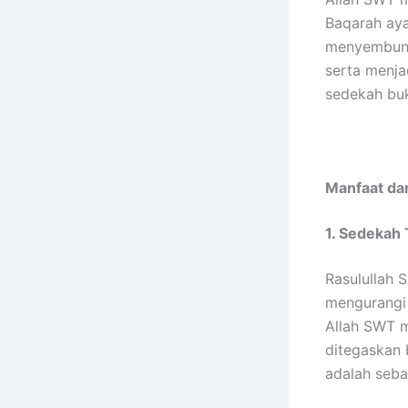
Baqarah ay
menyembunyi
serta menja
sedekah buk
Manfaat da
1. Sedekah
Rasulullah 
mengurangi 
Allah SWT m
ditegaskan 
adalah seba