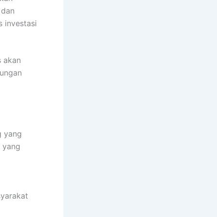
 dan
 investasi
s akan
dungan
g yang
a yang
syarakat