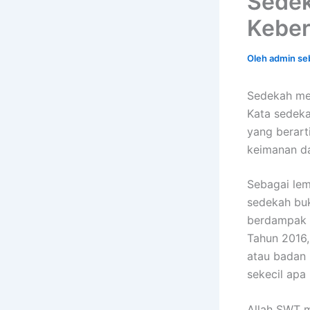
Sedek
Keber
Oleh
admin se
Sedekah me
Kata sedeka
yang berart
keimanan da
Sebagai lem
sedekah buk
berdampak 
Tahun 2016,
atau badan 
sekecil apa 
Allah SWT 