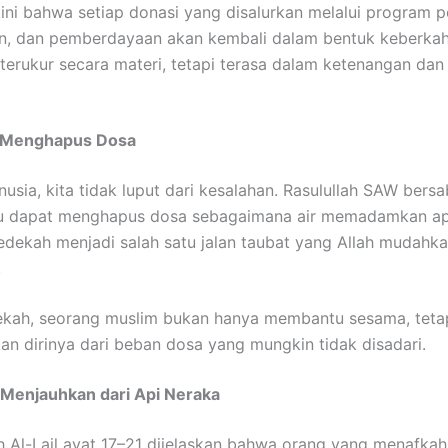
ni bahwa setiap donasi yang disalurkan melalui program p
n, dan pemberdayaan akan kembali dalam bentuk keberka
u terukur secara materi, tetapi terasa dalam ketenangan da
 Menghapus Dosa
usia, kita tidak luput dari kesalahan. Rasulullah SAW bersa
u dapat menghapus dosa sebagaimana air memadamkan api.
Sedekah menjadi salah satu jalan taubat yang Allah mudahk
.
ekah, seorang muslim bukan hanya membantu sesama, tetap
n dirinya dari beban dosa yang mungkin tidak disadari.
 Menjauhkan dari Api Neraka
 Al-Lail ayat 17–21 dijelaskan bahwa orang yang menafka