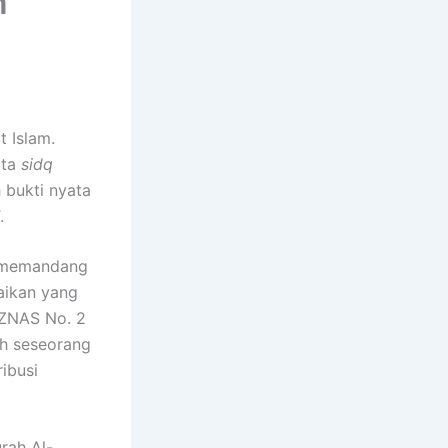
n
 Islam.
ata
sidq
 bukti nyata
.
d memandang
aikan yang
AZNAS No. 2
eh seseorang
ibusi
rah Al-