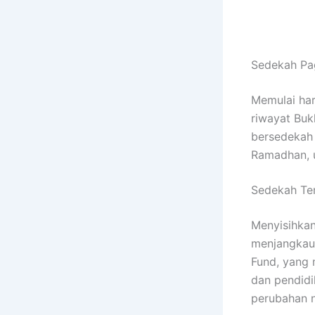
Sedekah Pa
Memulai har
riwayat Bu
bersedekah 
Ramadhan, 
Sedekah Ter
Menyisihka
menjangkau 
Fund, yang 
dan pendidi
perubahan n