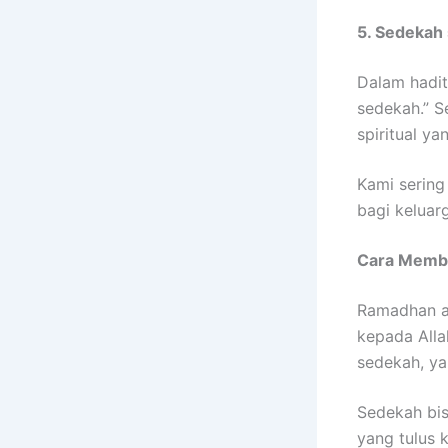
5. Sedekah 
Dalam hadit
sedekah.” S
spiritual y
Kami serin
bagi keluar
Cara Membi
Ramadhan a
kepada Alla
sedekah, ya
Sedekah bis
yang tulus 