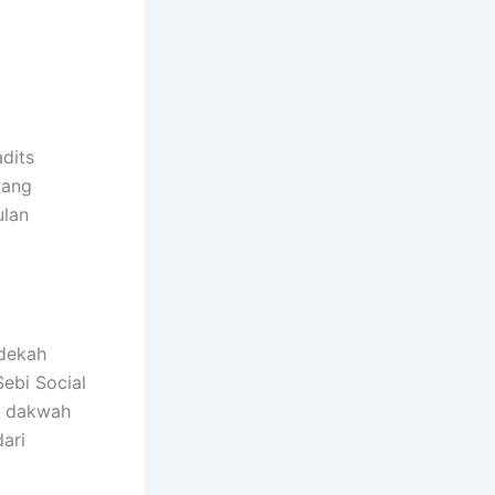
dits
yang
ulan
edekah
ebi Social
m dakwah
ari