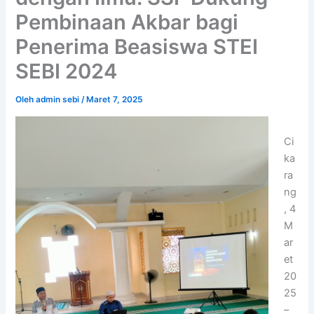
Pembinaan Akbar bagi
Penerima Beasiswa STEI
SEBI 2024
Oleh
admin sebi
/
Maret 7, 2025
Ci
ka
ra
ng
, 4
M
ar
et
20
25
–