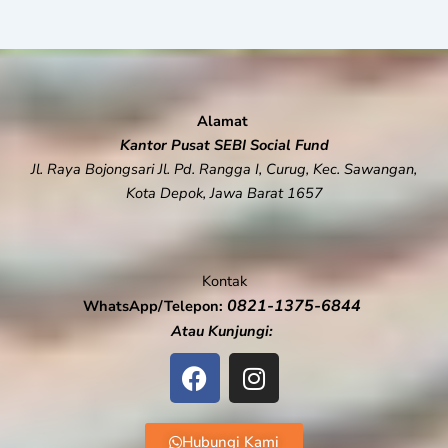
Alamat
Kantor Pusat SEBI Social Fund
Jl. Raya Bojongsari Jl. Pd. Rangga I, Curug, Kec. Sawangan,
Kota Depok, Jawa Barat 1657
Kontak
0821-1375-6844
WhatsApp/Telepon:
Atau Kunjungi:
F
I
a
n
c
s
e
t
Hubungi Kami