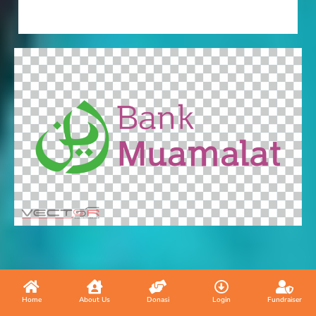
Home
About Us
Donasi
Login
Fundraiser